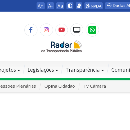
A+
A-
Aa
Dados A
NVDA
rojetos
Legislações
Transparência
Comuni
essões Plenárias
Opina Cidadão
TV Câmara