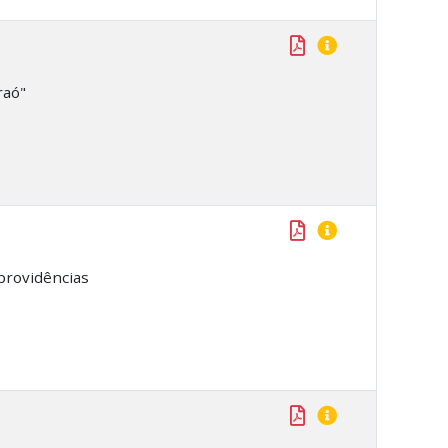
raó"
providências