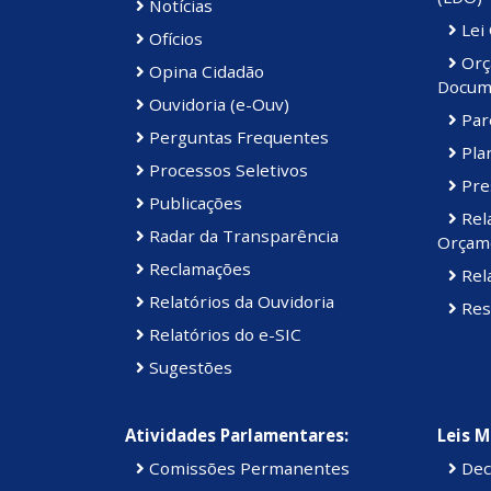
Notícias
Lei
Ofícios
Orç
Opina Cidadão
Docum
Ouvidoria (e-Ouv)
Par
Perguntas Frequentes
Plan
Processos Seletivos
Pre
Publicações
Rel
Radar da Transparência
Orçame
Reclamações
Rela
Relatórios da Ouvidoria
Res
Relatórios do e-SIC
Sugestões
Atividades Parlamentares:
Leis M
Comissões Permanentes
Dec