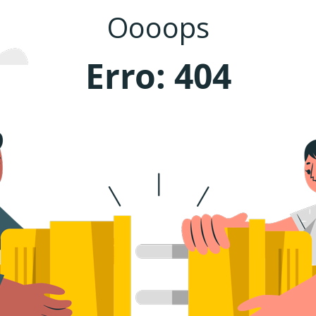
Oooops
Erro: 404