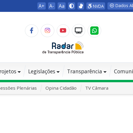
A+
A-
Aa
Dados A
NVDA
rojetos
Legislações
Transparência
Comuni
essões Plenárias
Opina Cidadão
TV Câmara