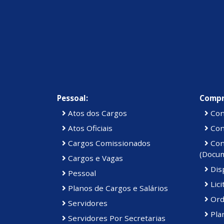
Pessoal:
Compr
Atos dos Cargos
Con
Atos Oficiais
Cont
Cargos Comissionados
Cont
(Docu
Cargos e Vagas
Disp
Pessoal
Lici
Planos de Cargos e Salários
Ord
Servidores
Pla
Servidores Por Secretarias