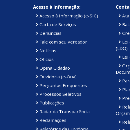
Acesso à Informação:
Contas
Acesso à Informação (e-SIC)
Ata 
Carta de Serviços
Bal
Denúncias
Cré
Fale com seu Vereador
Lei 
(LDO)
Notícias
Lei
Ofícios
Orç
Opina Cidadão
Docum
Ouvidoria (e-Ouv)
Par
Perguntas Frequentes
Plan
Processos Seletivos
Pre
Publicações
Rel
Radar da Transparência
Orçame
Reclamações
Rela
Relatórios da Ouvidoria