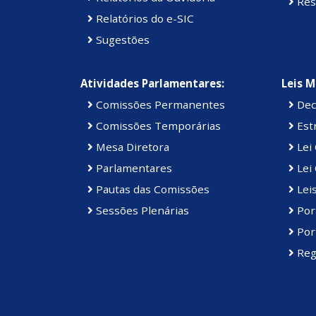
Res
Relatórios do e-SIC
Sugestões
Atividades Parlamentares:
Leis M
Comissões Permanentes
Dec
Comissões Temporárias
Estr
Mesa Diretora
Lei
Parlamentares
Lei 
Pautas das Comissões
Lei
Sessões Plenárias
Port
Port
Reg