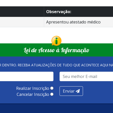
Observação:
Apresentou atestado médico
Lei de Acesso à Informação
R DENTRO. RECEBA ATUALIZAÇÕES DE TUDO QUE ACONTECE AQUI 
Realizar Inscrição
Enviar
Cancelar Inscição