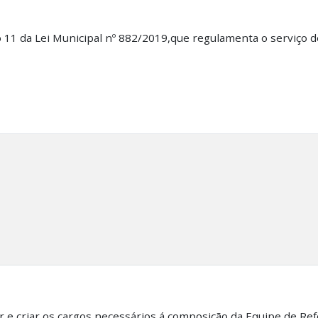
igo 11 da Lei Municipal nº 882/2019,que regulamenta o serviço 
r e criar os cargos necessários á composição da Equipe de Re