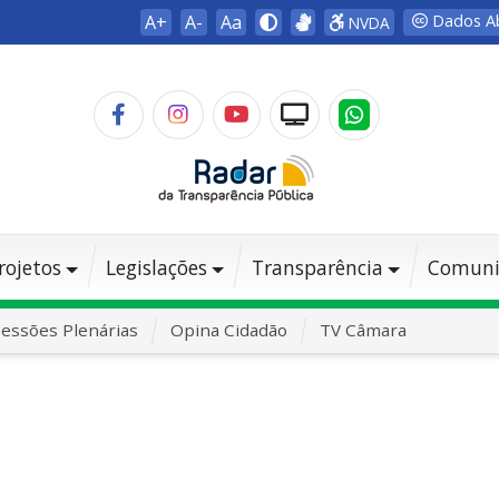
A+
A-
Aa
Dados A
NVDA
rojetos
Legislações
Transparência
Comuni
essões Plenárias
Opina Cidadão
TV Câmara