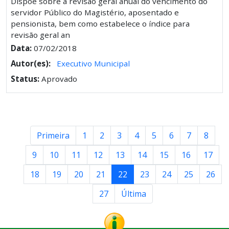
Dispõe sobre a revisão geral anual do vencimento do
servidor Público do Magistério, aposentado e
pensionista, bem como estabelece o índice para
revisão geral an
Data:
07/02/2018
Autor(es):
Executivo Municipal
Status:
Aprovado
Primeira
1
2
3
4
5
6
7
8
9
10
11
12
13
14
15
16
17
18
19
20
21
22
23
24
25
26
27
Última