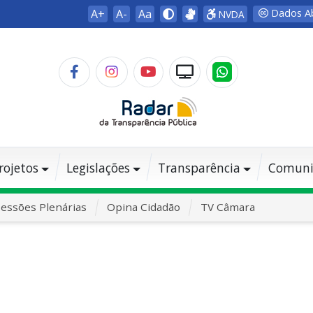
A+
A-
Aa
Dados A
NVDA
rojetos
Legislações
Transparência
Comuni
essões Plenárias
Opina Cidadão
TV Câmara