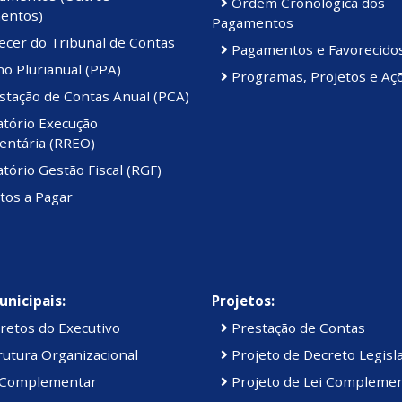
Ordem Cronológica dos
entos)
Pagamentos
ecer do Tribunal de Contas
Pagamentos e Favorecido
o Plurianual (PPA)
Programas, Projetos e Aç
stação de Contas Anual (PCA)
atório Execução
ntária (RREO)
tório Gestão Fiscal (RGF)
tos a Pagar
unicipais:
Projetos:
retos do Executivo
Prestação de Contas
utura Organizacional
Projeto de Decreto Legisla
 Complementar
Projeto de Lei Compleme