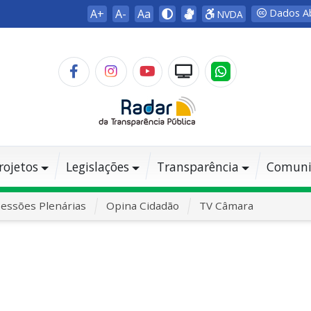
A+
A-
Aa
Dados A
NVDA
rojetos
Legislações
Transparência
Comuni
essões Plenárias
Opina Cidadão
TV Câmara