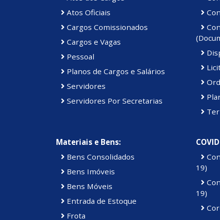
Atos Oficiais
Cont
Cargos Comissionados
Cont
(Docu
Cargos e Vagas
Disp
Pessoal
Lici
Planos de Cargos e Salários
Ord
Servidores
Pla
Servidores Por Secretarias
Ter
Materiais e Bens:
COVID
Bens Consolidados
Con
19)
Bens Imóveis
Con
Bens Móveis
19)
Entrada de Estoque
Cor
Frota