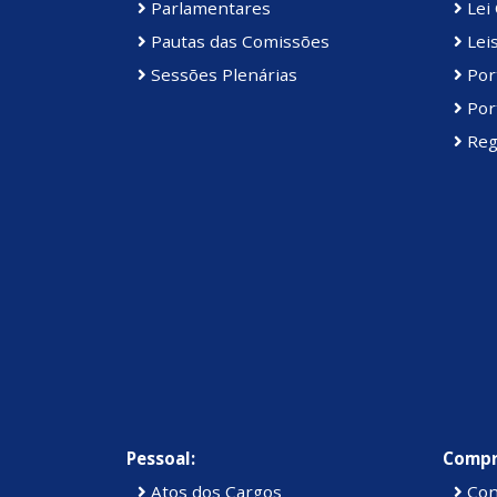
Parlamentares
Lei 
Pautas das Comissões
Lei
Sessões Plenárias
Port
Port
Reg
Pessoal:
Compr
Atos dos Cargos
Con