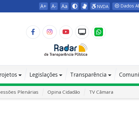
A+
A-
Aa
Dados A
NVDA
rojetos
Legislações
Transparência
Comuni
essões Plenárias
Opina Cidadão
TV Câmara