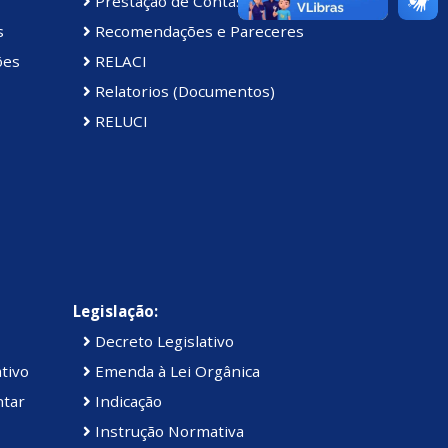
Prestação de Contas da Câmara
s
Recomendações e Pareceres
ões
RELACI
Relatorios (Documentos)
RELUCI
Legislação:
Decreto Legislativo
tivo
Emenda à Lei Orgânica
ntar
Indicação
Instrução Normativa