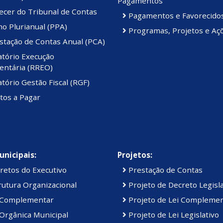
Pagamentos
ecer do Tribunal de Contas
Pagamentos e Favorecido
o Plurianual (PPA)
Programas, Projetos e Aç
stação de Contas Anual (PCA)
atório Execução
ntária (RREO)
tório Gestão Fiscal (RGF)
tos a Pagar
unicipais:
Projetos:
retos do Executivo
Prestação de Contas
utura Organizacional
Projeto de Decreto Legisla
 Complementar
Projeto de Lei Compleme
Orgânica Municipal
Projeto de Lei Legislativo