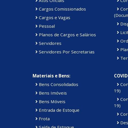
Atos Oficiais
Cont
Cargos Comissionados
Cont
(Docu
Cargos e Vagas
Disp
Pessoal
Lici
Planos de Cargos e Salários
Ord
Servidores
Pla
Servidores Por Secretarias
Ter
Materiais e Bens:
COVID
Bens Consolidados
Con
19)
Bens Imóveis
Con
Bens Móveis
19)
Entrada de Estoque
Cor
Frota
Des
Saída de Estoque