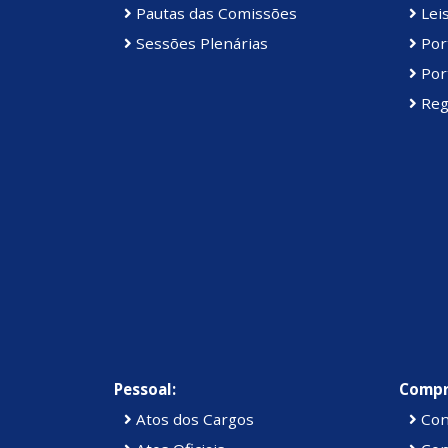
Pautas das Comissões
Lei
Sessões Plenárias
Port
Port
Reg
Pessoal:
Compr
Atos dos Cargos
Con