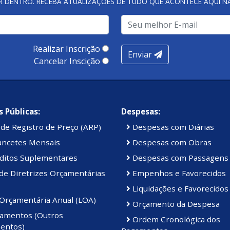
R DENTRO. RECEBA ATUALIZAÇÕES DE TUDO QUE ACONTECE AQUI 
Realizar Inscrição
Enviar
Cancelar Inscição
 Públicas:
Despesas:
de Registro de Preço (ARP)
Despesas com Diárias
ancetes Mensais
Despesas com Obras
ditos Suplementares
Despesas com Passagens
de Diretrizes Orçamentárias
Empenhos e Favorecidos
Liquidações e Favorecidos
 Orçamentária Anual (LOA)
Orçamento da Despesa
amentos (Outros
Ordem Cronológica dos
entos)