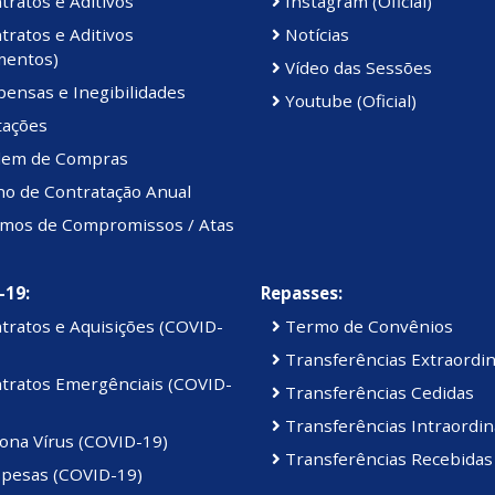
ratos e Aditivos
Instagram (Oficial)
ratos e Aditivos
Notícias
mentos)
Vídeo das Sessões
ensas e Inegibilidades
Youtube (Oficial)
tações
em de Compras
no de Contratação Anual
mos de Compromissos / Atas
-19:
Repasses:
tratos e Aquisições (COVID-
Termo de Convênios
Transferências Extraordin
tratos Emergênciais (COVID-
Transferências Cedidas
Transferências Intraordin
ona Vírus (COVID-19)
Transferências Recebidas
pesas (COVID-19)