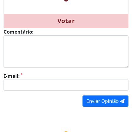
Votar
Comentário:
*
E-mail:
Enviar Opinião