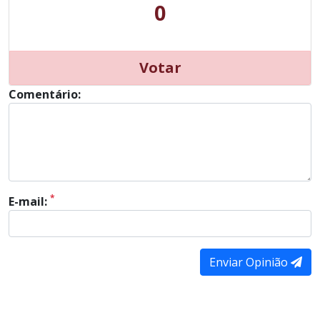
0
Votar
Comentário:
*
E-mail:
Enviar Opinião