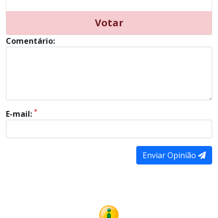
Votar
Comentário:
*
E-mail:
Enviar Opinião