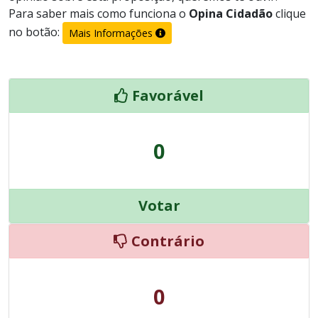
Para saber mais como funciona o
Opina Cidadão
clique
no botão:
Mais Informações
Favorável
0
Votar
Contrário
0