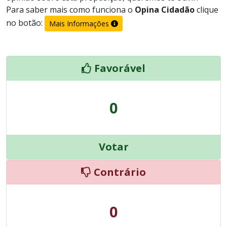
Para saber mais como funciona o
Opina Cidadão
clique
no botão:
Mais Informações
Favorável
0
Votar
Contrário
0