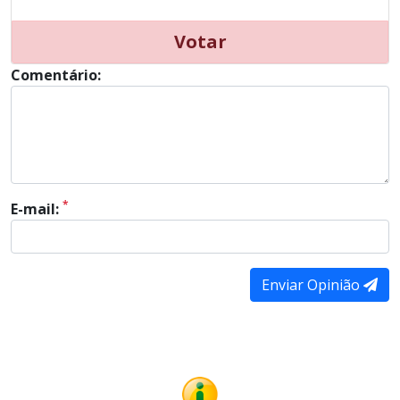
Votar
Comentário:
*
E-mail:
Enviar Opinião