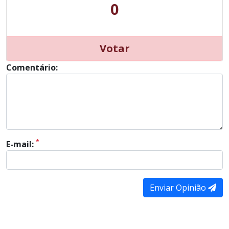
0
Votar
Comentário:
*
E-mail:
Enviar Opinião