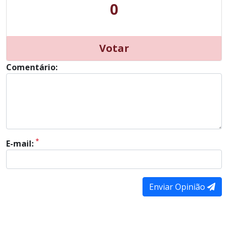
0
Votar
Comentário:
*
E-mail:
Enviar Opinião