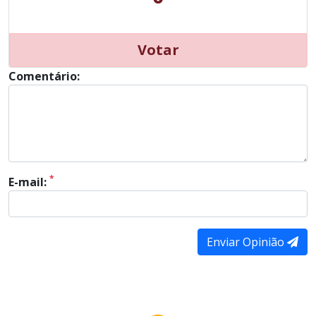
Votar
Comentário:
*
E-mail:
Enviar Opinião