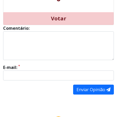
Votar
Comentário:
*
E-mail:
Enviar Opinião