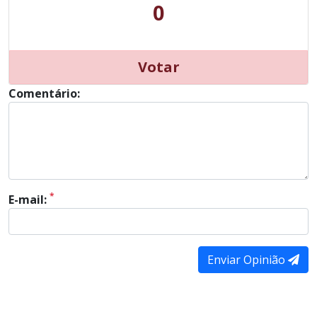
0
Votar
Comentário:
*
E-mail:
Enviar Opinião