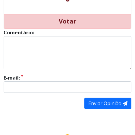
Votar
Comentário:
*
E-mail:
Enviar Opinião