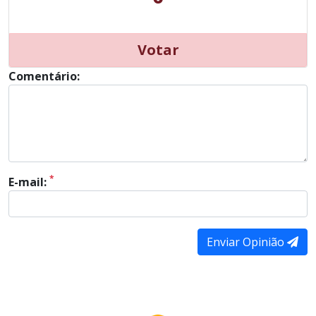
Votar
Comentário:
*
E-mail:
Enviar Opinião