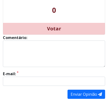
0
Votar
Comentário:
*
E-mail:
Enviar Opinião