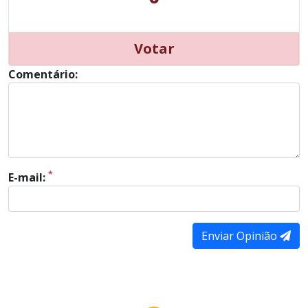
Votar
Comentário:
*
E-mail:
Enviar Opinião