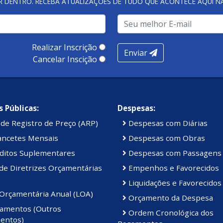
R DENTRO. RECEBA ATUALIZAÇÕES DE TUDO QUE ACONTECE AQUI 
Realizar Inscrição
Enviar
Cancelar Inscição
 Públicas:
Despesas:
de Registro de Preço (ARP)
Despesas com Diárias
ancetes Mensais
Despesas com Obras
ditos Suplementares
Despesas com Passagens
de Diretrizes Orçamentárias
Empenhos e Favorecidos
Liquidações e Favorecidos
 Orçamentária Anual (LOA)
Orçamento da Despesa
amentos (Outros
Ordem Cronológica dos
entos)