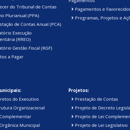
Pagamentos
ecer do Tribunal de Contas
Pagamentos e Favorecido
o Plurianual (PPA)
Programas, Projetos e Aç
stação de Contas Anual (PCA)
atório Execução
ntária (RREO)
tório Gestão Fiscal (RGF)
tos a Pagar
unicipais:
Projetos:
retos do Executivo
Prestação de Contas
utura Organizacional
Projeto de Decreto Legisla
 Complementar
Projeto de Lei Compleme
Orgânica Municipal
Projeto de Lei Legislativo