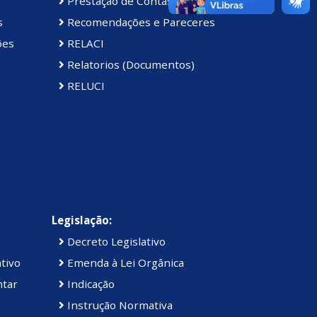
Prestação de Contas da Câmara
s
Recomendações e Pareceres
ões
RELACI
Relatorios (Documentos)
RELUCI
Legislação:
Decreto Legislativo
tivo
Emenda à Lei Orgânica
ntar
Indicação
Instrução Normativa