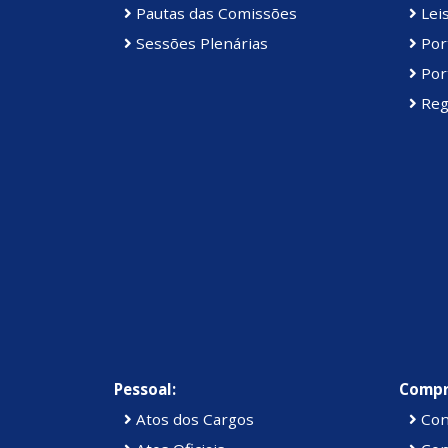
Pautas das Comissões
Lei
Sessões Plenárias
Port
Port
Reg
Pessoal:
Compr
Atos dos Cargos
Con