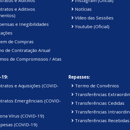
ratos e Aditivos
Instagram (Oficial)
ratos e Aditivos
Notícias
mentos)
Vídeo das Sessões
ensas e Inegibilidades
Youtube (Oficial)
tações
em de Compras
no de Contratação Anual
mos de Compromissos / Atas
-19:
Repasses:
tratos e Aquisições (COVID-
Termo de Convênios
Transferências Extraordin
tratos Emergênciais (COVID-
Transferências Cedidas
Transferências Intraordin
ona Vírus (COVID-19)
Transferências Recebidas
pesas (COVID-19)