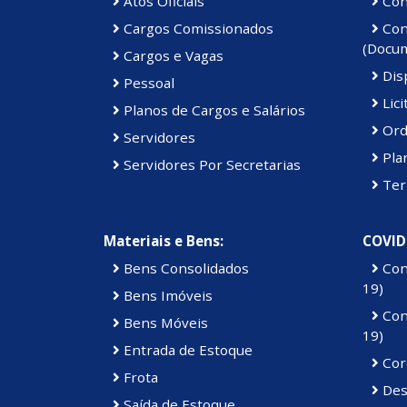
Atos Oficiais
Cont
Cargos Comissionados
Cont
(Docu
Cargos e Vagas
Disp
Pessoal
Lici
Planos de Cargos e Salários
Ord
Servidores
Pla
Servidores Por Secretarias
Ter
Materiais e Bens:
COVID
Bens Consolidados
Con
19)
Bens Imóveis
Con
Bens Móveis
19)
Entrada de Estoque
Cor
Frota
Des
Saída de Estoque