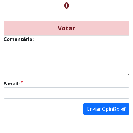
0
Votar
Comentário:
*
E-mail:
Enviar Opinião