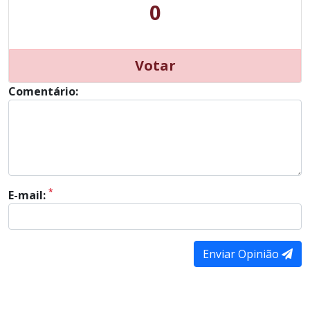
0
Votar
Comentário:
*
E-mail:
Enviar Opinião