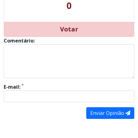
0
Votar
Comentário:
*
E-mail:
Enviar Opinião