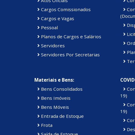
Atos Oficiais
Cont
Cargos Comissionados
Cont
(Docu
Cargos e Vagas
Disp
Pessoal
Lici
Planos de Cargos e Salários
Ord
Servidores
Pla
Servidores Por Secretarias
Ter
Materiais e Bens:
COVID
Bens Consolidados
Con
19)
Bens Imóveis
Con
Bens Móveis
19)
Entrada de Estoque
Cor
Frota
Des
Saída de Estoque