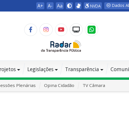
A+
A-
Aa
Dados A
NVDA
rojetos
Legislações
Transparência
Comuni
essões Plenárias
Opina Cidadão
TV Câmara