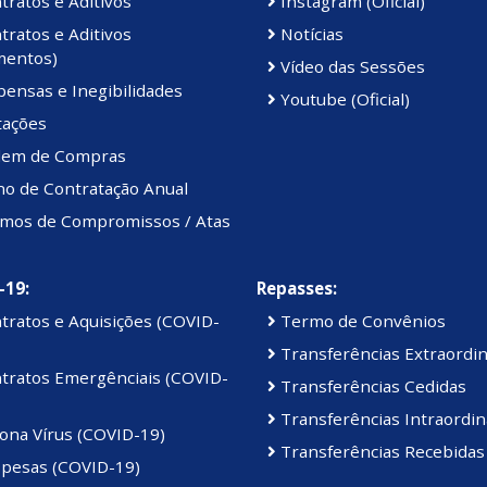
ratos e Aditivos
Instagram (Oficial)
ratos e Aditivos
Notícias
mentos)
Vídeo das Sessões
ensas e Inegibilidades
Youtube (Oficial)
tações
em de Compras
no de Contratação Anual
mos de Compromissos / Atas
-19:
Repasses:
tratos e Aquisições (COVID-
Termo de Convênios
Transferências Extraordin
tratos Emergênciais (COVID-
Transferências Cedidas
Transferências Intraordin
ona Vírus (COVID-19)
Transferências Recebidas
pesas (COVID-19)