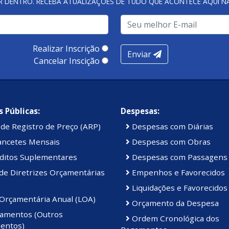
R DENTRO. RECEBA ATUALIZAÇÕES DE TUDO QUE ACONTECE AQUI 
Realizar Inscrição
Enviar
Cancelar Inscição
 Públicas:
Despesas:
de Registro de Preço (ARP)
Despesas com Diárias
ancetes Mensais
Despesas com Obras
ditos Suplementares
Despesas com Passagens
de Diretrizes Orçamentárias
Empenhos e Favorecidos
Liquidações e Favorecidos
 Orçamentária Anual (LOA)
Orçamento da Despesa
amentos (Outros
Ordem Cronológica dos
entos)