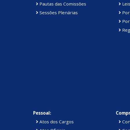
Pautas das Comissões
Lei
Sessões Plenárias
Port
Port
Reg
Pessoal:
Compr
Atos dos Cargos
Con