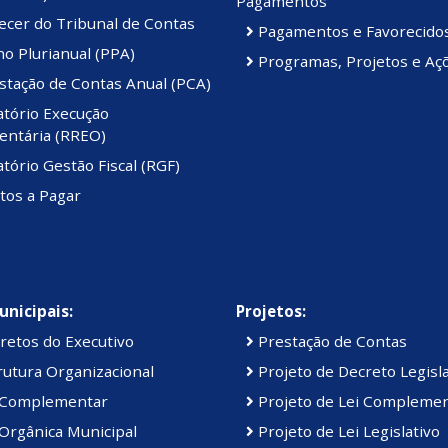
Pagamentos
ecer do Tribunal de Contas
Pagamentos e Favorecido
o Plurianual (PPA)
Programas, Projetos e Aç
stação de Contas Anual (PCA)
atório Execução
ntária (RREO)
tório Gestão Fiscal (RGF)
tos a Pagar
unicipais:
Projetos:
retos do Executivo
Prestação de Contas
utura Organizacional
Projeto de Decreto Legisla
 Complementar
Projeto de Lei Compleme
Orgânica Municipal
Projeto de Lei Legislativo