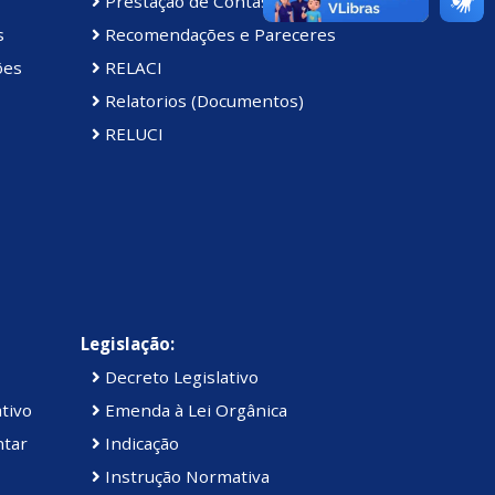
Prestação de Contas da Câmara
s
Recomendações e Pareceres
ões
RELACI
Relatorios (Documentos)
RELUCI
Legislação:
Decreto Legislativo
tivo
Emenda à Lei Orgânica
ntar
Indicação
Instrução Normativa