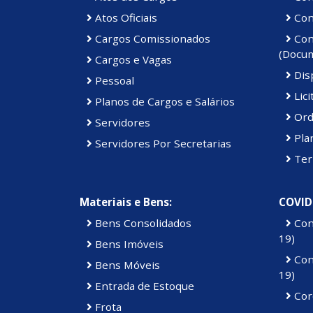
Atos Oficiais
Cont
Cargos Comissionados
Cont
(Docu
Cargos e Vagas
Disp
Pessoal
Lici
Planos de Cargos e Salários
Ord
Servidores
Pla
Servidores Por Secretarias
Ter
Materiais e Bens:
COVID
Bens Consolidados
Con
19)
Bens Imóveis
Con
Bens Móveis
19)
Entrada de Estoque
Cor
Frota