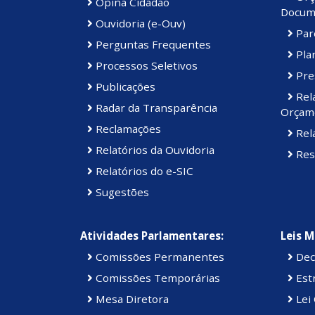
Opina Cidadão
Docum
Ouvidoria (e-Ouv)
Par
Perguntas Frequentes
Plan
Processos Seletivos
Pre
Publicações
Rel
Radar da Transparência
Orçame
Reclamações
Rela
Relatórios da Ouvidoria
Res
Relatórios do e-SIC
Sugestões
Atividades Parlamentares:
Leis M
Comissões Permanentes
Dec
Comissões Temporárias
Estr
Mesa Diretora
Lei