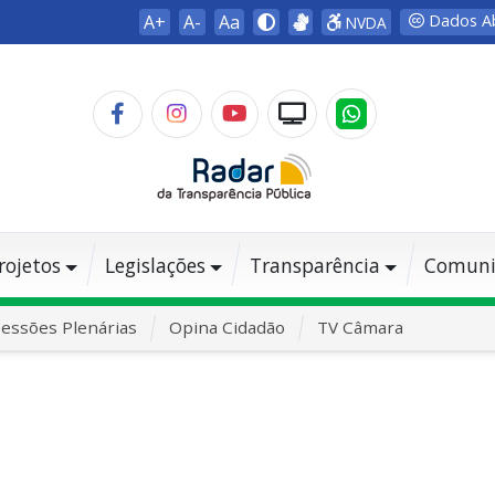
A+
A-
Aa
Dados A
NVDA
rojetos
Legislações
Transparência
Comuni
essões Plenárias
Opina Cidadão
TV Câmara