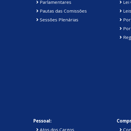
Parlamentares
Lei 
Pautas das Comissões
Lei
Sessões Plenárias
Port
Port
Reg
Pessoal:
Compr
Atos dos Cargos
Con