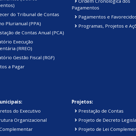
Ordem Cronológica dos
entos)
Pagamentos
ecer do Tribunal de Contas
Pagamentos e Favorecido
o Plurianual (PPA)
Programas, Projetos e Aç
stação de Contas Anual (PCA)
atório Execução
ntária (RREO)
tório Gestão Fiscal (RGF)
tos a Pagar
unicipais:
Projetos:
retos do Executivo
Prestação de Contas
utura Organizacional
Projeto de Decreto Legisla
 Complementar
Projeto de Lei Compleme