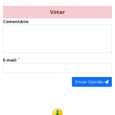
Votar
Comentário:
*
E-mail:
Enviar Opinião