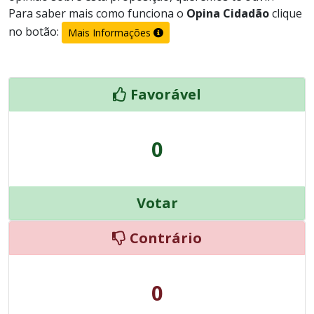
Para saber mais como funciona o
Opina Cidadão
clique
no botão:
Mais Informações
Favorável
0
Votar
Contrário
0