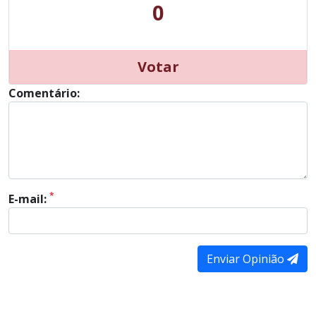
0
Votar
Comentário:
*
E-mail:
Enviar Opinião