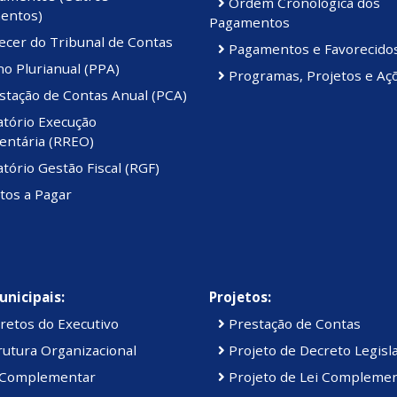
Ordem Cronológica dos
entos)
Pagamentos
ecer do Tribunal de Contas
Pagamentos e Favorecido
o Plurianual (PPA)
Programas, Projetos e Aç
stação de Contas Anual (PCA)
atório Execução
ntária (RREO)
tório Gestão Fiscal (RGF)
tos a Pagar
unicipais:
Projetos:
retos do Executivo
Prestação de Contas
utura Organizacional
Projeto de Decreto Legisla
 Complementar
Projeto de Lei Compleme