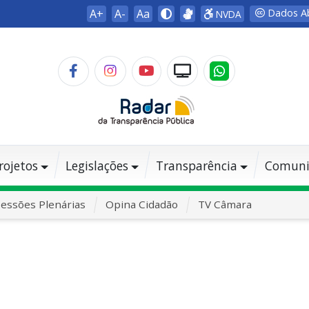
A+
A-
Aa
Dados A
NVDA
rojetos
Legislações
Transparência
Comuni
essões Plenárias
Opina Cidadão
TV Câmara