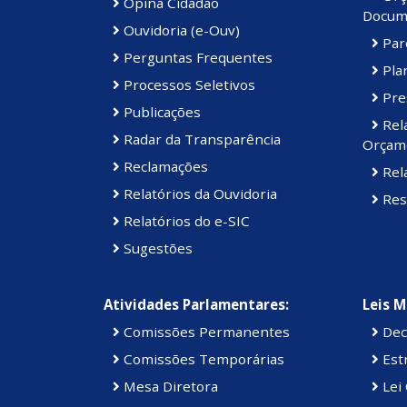
Opina Cidadão
Docum
Ouvidoria (e-Ouv)
Par
Perguntas Frequentes
Plan
Processos Seletivos
Pre
Publicações
Rel
Radar da Transparência
Orçame
Reclamações
Rela
Relatórios da Ouvidoria
Res
Relatórios do e-SIC
Sugestões
Atividades Parlamentares:
Leis M
Comissões Permanentes
Dec
Comissões Temporárias
Estr
Mesa Diretora
Lei