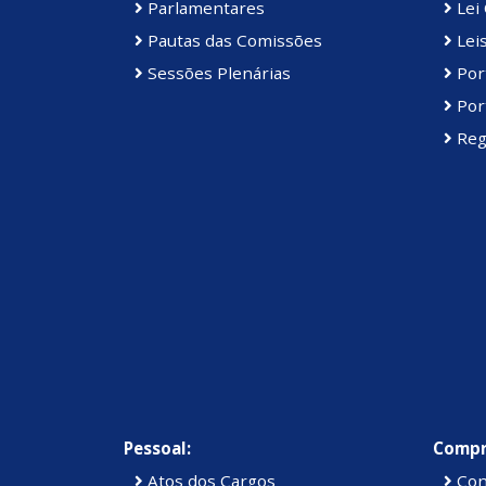
Parlamentares
Lei 
Pautas das Comissões
Lei
Sessões Plenárias
Port
Port
Reg
Pessoal:
Compr
Atos dos Cargos
Con