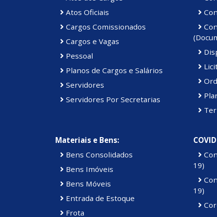
Atos Oficiais
Cont
Cargos Comissionados
Cont
(Docu
Cargos e Vagas
Disp
Pessoal
Lici
Planos de Cargos e Salários
Ord
Servidores
Pla
Servidores Por Secretarias
Ter
Materiais e Bens:
COVID
Bens Consolidados
Con
19)
Bens Imóveis
Con
Bens Móveis
19)
Entrada de Estoque
Cor
Frota