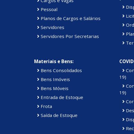
Cargos e Vagas
Disp
Pessoal
Lici
Planos de Cargos e Salários
Ord
Servidores
Pla
Servidores Por Secretarias
Ter
Materiais e Bens:
COVID
Bens Consolidados
Con
19)
Bens Imóveis
Con
Bens Móveis
19)
Entrada de Estoque
Cor
Frota
Des
Saída de Estoque
Dis
Rec