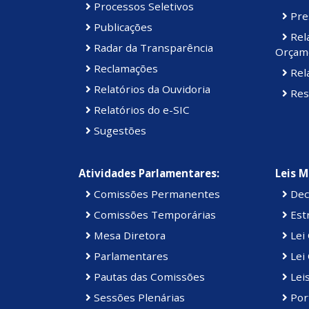
Processos Seletivos
Pre
Publicações
Rel
Radar da Transparência
Orçame
Reclamações
Rela
Relatórios da Ouvidoria
Res
Relatórios do e-SIC
Sugestões
Atividades Parlamentares:
Leis M
Comissões Permanentes
Dec
Comissões Temporárias
Estr
Mesa Diretora
Lei
Parlamentares
Lei 
Pautas das Comissões
Lei
Sessões Plenárias
Port