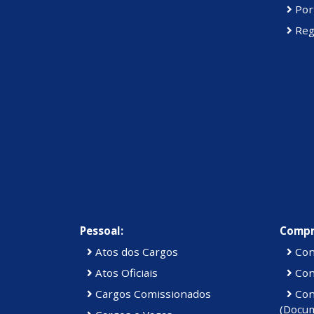
Port
Reg
Pessoal:
Compr
Atos dos Cargos
Con
Atos Oficiais
Cont
Cargos Comissionados
Cont
(Docu