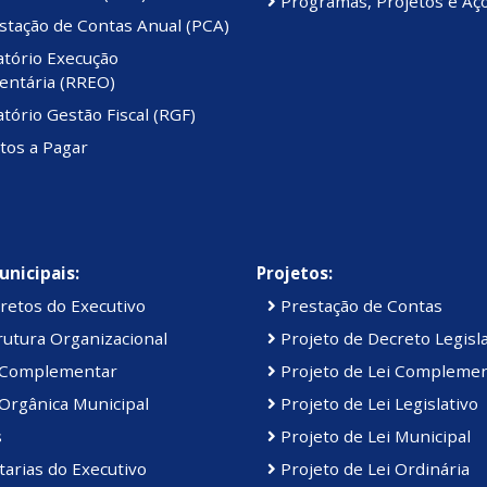
Programas, Projetos e Aç
stação de Contas Anual (PCA)
atório Execução
ntária (RREO)
tório Gestão Fiscal (RGF)
tos a Pagar
unicipais:
Projetos:
retos do Executivo
Prestação de Contas
utura Organizacional
Projeto de Decreto Legisla
 Complementar
Projeto de Lei Compleme
Orgânica Municipal
Projeto de Lei Legislativo
s
Projeto de Lei Municipal
arias do Executivo
Projeto de Lei Ordinária