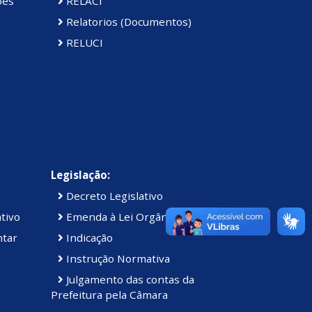
ões
RELACI
Relatorios (Documentos)
RELUCI
Legislação:
Decreto Legislativo
tivo
Emenda à Lei Orgânica
ntar
Indicação
Instrução Normativa
Julgamento das contas da
Prefeitura pela Câmara