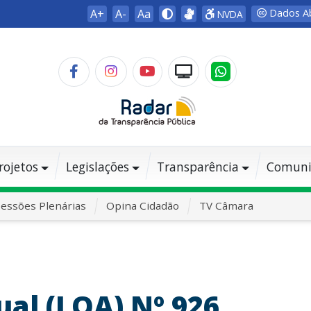
A+
A-
Aa
Dados A
NVDA
rojetos
Legislações
Transparência
Comuni
essões Plenárias
Opina Cidadão
TV Câmara
al (LOA) Nº 926