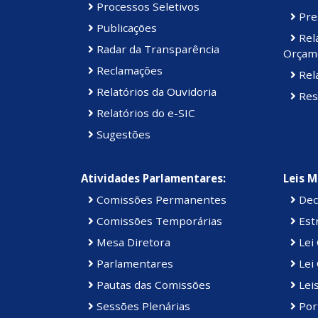
Processos Seletivos
Pre
Publicações
Rel
Radar da Transparência
Orçame
Reclamações
Rela
Relatórios da Ouvidoria
Res
Relatórios do e-SIC
Sugestões
Atividades Parlamentares:
Leis M
Comissões Permanentes
Dec
Comissões Temporárias
Estr
Mesa Diretora
Lei
Parlamentares
Lei 
Pautas das Comissões
Lei
Sessões Plenárias
Port