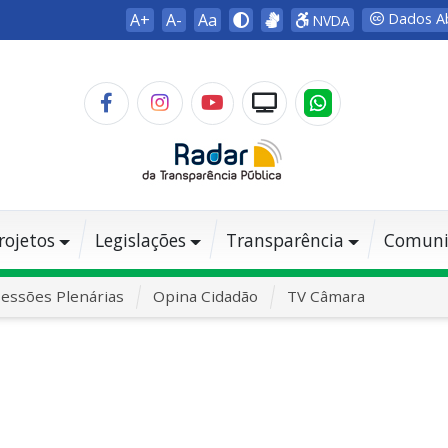
A+
A-
Aa
Dados A
NVDA
rojetos
Legislações
Transparência
Comuni
essões Plenárias
Opina Cidadão
TV Câmara