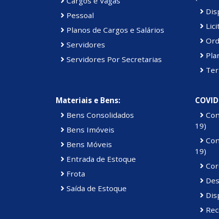
Cargos e Vagas
Disp
Pessoal
Lici
Planos de Cargos e Salários
Ord
Servidores
Pla
Servidores Por Secretarias
Ter
Materiais e Bens:
COVID
Bens Consolidados
Con
19)
Bens Imóveis
Con
Bens Móveis
19)
Entrada de Estoque
Cor
Frota
Des
Saída de Estoque
Dis
Rec