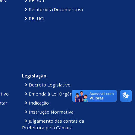
ões
RELACI
Relatorios (Documentos)
RELUCI
Legislação:
Decreto Legislativo
tivo
Emenda à Lei Orgânica
ntar
Indicação
Instrução Normativa
Julgamento das contas da
Prefeitura pela Câmara