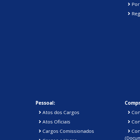
Port
Reg
Pessoal:
Compr
Atos dos Cargos
Con
Atos Oficiais
Cont
Cargos Comissionados
Cont
(Docu