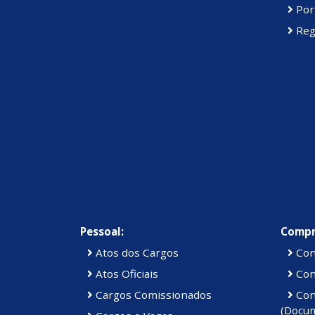
Port
Reg
Pessoal:
Compr
Atos dos Cargos
Con
Atos Oficiais
Cont
Cargos Comissionados
Cont
(Docu