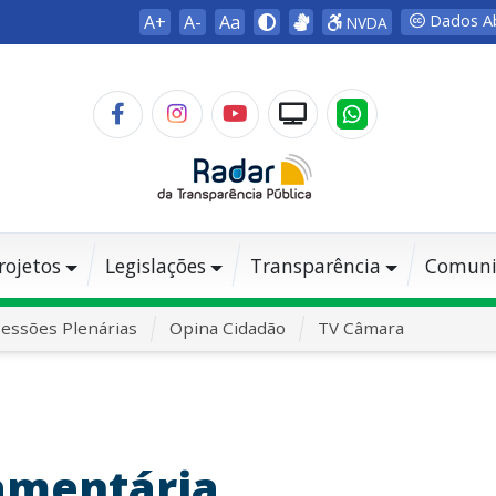
A+
A-
Aa
Dados A
NVDA
rojetos
Legislações
Transparência
Comuni
essões Plenárias
Opina Cidadão
TV Câmara
amentária...