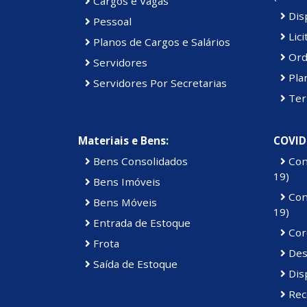
Cargos e Vagas
Disp
Pessoal
Lici
Planos de Cargos e Salários
Ord
Servidores
Pla
Servidores Por Secretarias
Ter
Materiais e Bens:
COVID
Bens Consolidados
Con
19)
Bens Imóveis
Con
Bens Móveis
19)
Entrada de Estoque
Cor
Frota
Des
Saída de Estoque
Dis
Rec