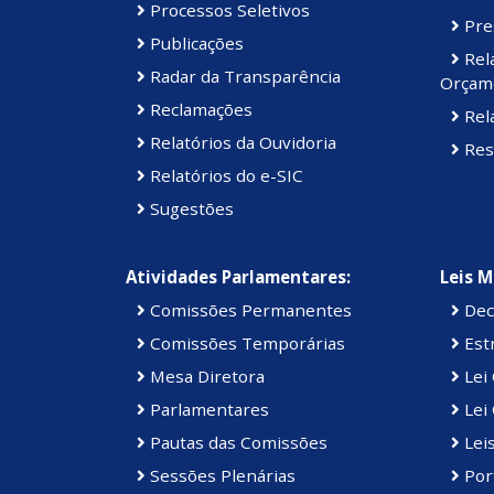
Processos Seletivos
Pre
Publicações
Rel
Radar da Transparência
Orçame
Reclamações
Rela
Relatórios da Ouvidoria
Res
Relatórios do e-SIC
Sugestões
Atividades Parlamentares:
Leis M
Comissões Permanentes
Dec
Comissões Temporárias
Estr
Mesa Diretora
Lei
Parlamentares
Lei 
Pautas das Comissões
Lei
Sessões Plenárias
Port