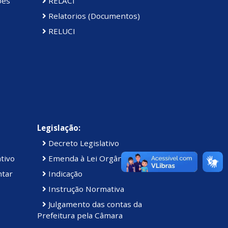
ões
RELACI
Relatorios (Documentos)
RELUCI
Legislação:
Decreto Legislativo
tivo
Emenda à Lei Orgânica
ntar
Indicação
Instrução Normativa
Julgamento das contas da
Prefeitura pela Câmara