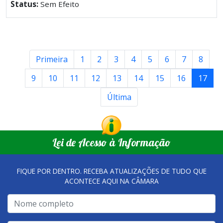
Status:
Sem Efeito
Primeira
1
2
3
4
5
6
7
8
9
10
11
12
13
14
15
16
17
Última
Lei de Acesso à Informação
FIQUE POR DENTRO. RECEBA ATUALIZAÇÕES DE TUDO QUE
ACONTECE AQUI NA CÂMARA