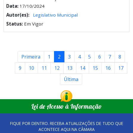
Data:
17/10/2024
Autor(es):
Legislativo Municipal
Status:
Em Vigor
Primeira
1
2
3
4
5
6
7
8
9
10
11
12
13
14
15
16
17
Última
Lei de Acesso à Informação
FIQUE POR DENTRO. RECEBA ATUALIZAÇÕES DE TUDO QUE
ACONTECE AQUI NA CÂMARA