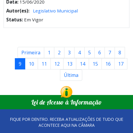
Data:
15/06/2020
Autor(es):
Legislativo Municipal
Status:
Em Vigor
Primeira
1
2
3
4
5
6
7
8
9
10
11
12
13
14
15
16
17
Última
Lei de Acesso à Informação
FIQUE POR DENTRO. RECEBA ATUALIZAÇÕES DE TUDO QUE
ACONTECE AQUI NA CÂMARA