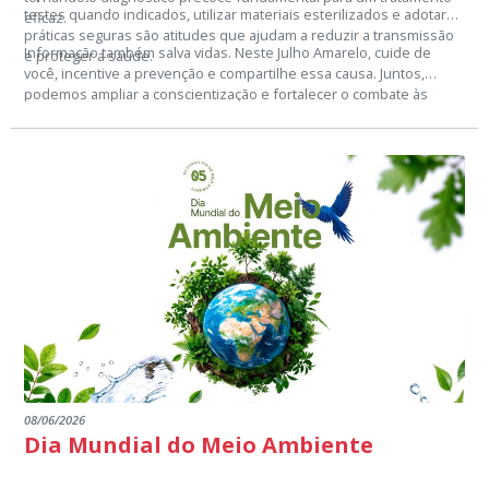
testes quando indicados, utilizar materiais esterilizados e adotar
eficaz.
práticas seguras são atitudes que ajudam a reduzir a transmissão
Informação também salva vidas. Neste Julho Amarelo, cuide de
e proteger a saúde.
você, incentive a prevenção e compartilhe essa causa. Juntos,
podemos ampliar a conscientização e fortalecer o combate às
hepatites virais.
08/06/2026
Dia Mundial do Meio Ambiente