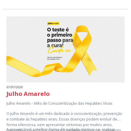
01/07/2026
Julho Amarelo
Julho Amarelo – Mês de Conscientização das Hepatites Virais
O Julho Amarelo é um mês dedicado à conscientização, prevenção
e combate às hepatites virais. Essas doenças podem evoluir de
forma silenciosa, sem apresentar sintomas por muitos anos,
A prevenção é a melhor forma de cuidado. Vacinar-se, realizar
tornando o diagnóstico precoce fundamental para um tratamento