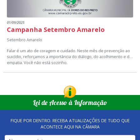
01/09/2025
Campanha Setembro Amarelo
Setembro Amarelo
Falar é um ato de coragem e cuidado. Neste mês de prevenção ao
suicídio, reforçamos a importância do diálogo, do acolhimento e da
empatia. Você não está sozinho.
Lei de Acesso à Informação
FIQUE POR DENTRO. RECEBA ATUALIZAÇÕES DE TUDO QUE
ACONTECE AQUI NA CÂMARA