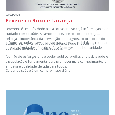
02/02/2026
Fevereiro Roxo e Laranja
Fevereiro é um mês dedicado à conscientização, à informação e ao
cuidado com a saúde. A campanha Fevereiro Roxo e Laranja
reforça a importância da prevenção, do diagnóstico precoce e do
Informar é cuidar. Prevenir é um ato de responsabilidade. E apoiar
acompanhamento adequado de doenças que impactam a
quem enfrenta desafios de saúde é um gesto de humanidade.
qualidade de vida de muitas pessoas.
A união de esforços entre poder público, profissionais da saúde e
a população é fundamental para promover mais conhecimento,
empatia e qualidade de vida para todos.
Cuidar da saúde é um compromisso diário