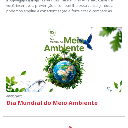
Informação também salva vidas. Neste Julho Amarelo, cuide de
e proteger a saúde.
você, incentive a prevenção e compartilhe essa causa. Juntos,
podemos ampliar a conscientização e fortalecer o combate às
hepatites virais.
08/06/2026
Dia Mundial do Meio Ambiente