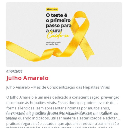
01/07/2026
Julho Amarelo
Julho Amarelo – Mês de Conscientização das Hepatites Virais
O Julho Amarelo é um mês dedicado à conscientização, prevenção
e combate às hepatites virais. Essas doenças podem evoluir de
forma silenciosa, sem apresentar sintomas por muitos anos,
A prevenção é a melhor forma de cuidado. Vacinar-se, realizar
tornando o diagnóstico precoce fundamental para um tratamento
testes quando indicados, utilizar materiais esterilizados e adotar
eficaz.
práticas seguras são atitudes que ajudam a reduzir a transmissão