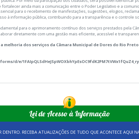
ública. Por meio da participação dos cidadãos, será possível identificar po
fortalecer ainda mais a comunicação entre o Poder Legislativo e a comuni
encial para o recebimento de manifestações, sugestões, elogios, reclamaç
so à informação pública, contribuindo para a transparência e o controle soc
ndamental para o aprimoramento contínuo dos serviços prestados pela Câma
aborar diretamente com uma gestão mais eficiente, acessível e transparen
 a melhoria dos serviços da Câmara Municipal de Dores do Rio Preto.
m/forms/d/e/1FAIpQLSdHeJSpWOXbhYpEsOC9fdK2PM7tVWx1fQuZ4_r
Lei de Acesso à Informação
R DENTRO. RECEBA ATUALIZAÇÕES DE TUDO QUE ACONTECE AQUI 