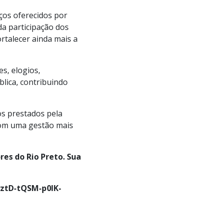
iços oferecidos por
da participação dos
ortalecer ainda mais a
s, elogios,
lica, contribuindo
s prestados pela
com uma gestão mais
res do Rio Preto. Sua
NztD-tQSM-p0lK-