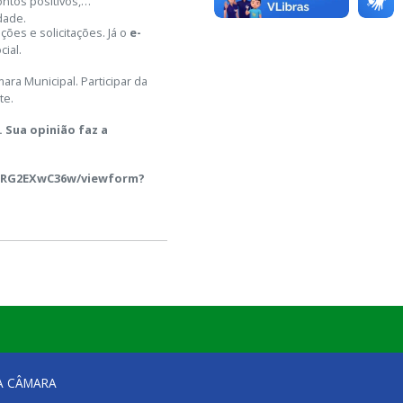
ntos positivos,
dade.
ões e solicitações. Já o
e-
ial.
ra Municipal. Participar da
te.
 Sua opinião faz a
yRG2EXwC36w/viewform?
NA CÂMARA