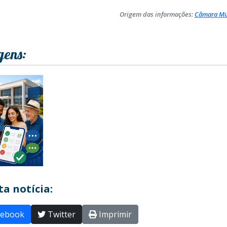
Origem das informações:
Câmara Mun
gens:
a notícia:
ebook
Twitter
Imprimir