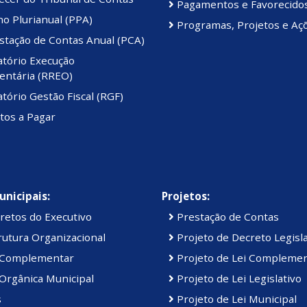
Pagamentos e Favorecido
o Plurianual (PPA)
Programas, Projetos e Aç
stação de Contas Anual (PCA)
atório Execução
ntária (RREO)
tório Gestão Fiscal (RGF)
tos a Pagar
unicipais:
Projetos:
retos do Executivo
Prestação de Contas
utura Organizacional
Projeto de Decreto Legisla
 Complementar
Projeto de Lei Compleme
Orgânica Municipal
Projeto de Lei Legislativo
s
Projeto de Lei Municipal