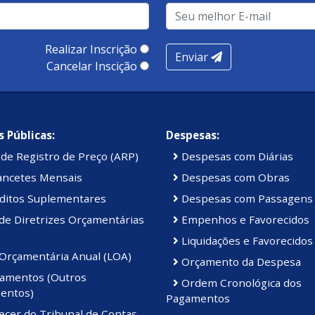
Realizar Inscrição
Enviar
Cancelar Inscição
 Públicas:
Despesas:
de Registro de Preço (ARP)
Despesas com Diárias
ancetes Mensais
Despesas com Obras
ditos Suplementares
Despesas com Passagens
de Diretrizes Orçamentárias
Empenhos e Favorecidos
Liquidações e Favorecidos
 Orçamentária Anual (LOA)
Orçamento da Despesa
amentos (Outros
Ordem Cronológica dos
entos)
Pagamentos
ecer do Tribunal de Contas