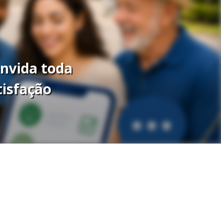
onvida toda
tisfação