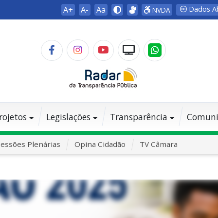
A+
A-
Aa
Dados A
NVDA
rojetos
Legislações
Transparência
Comuni
essões Plenárias
Opina Cidadão
TV Câmara