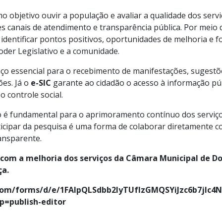
mo objetivo ouvir a população e avaliar a qualidade dos serv
s canais de atendimento e transparência pública. Por meio 
 identificar pontos positivos, oportunidades de melhoria e f
der Legislativo e a comunidade.
o essencial para o recebimento de manifestações, sugestõe
ões. Já o
e-SIC
garante ao cidadão o acesso à informação púb
o controle social.
o é fundamental para o aprimoramento contínuo dos serviço
ticipar da pesquisa é uma forma de colaborar diretamente 
ransparente.
 com a melhoria dos serviços da Câmara Municipal de Do
ça.
.com/forms/d/e/1FAIpQLSdbb2lyTUfIzGMQSYiJzc6b7jlc4
=publish-editor