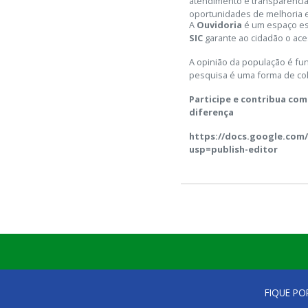
atendimento e transparência p
oportunidades de melhoria e 
A
Ouvidoria
é um espaço ess
SIC
garante ao cidadão o aces
A opinião da população é fu
pesquisa é uma forma de col
Participe e contribua com
diferença
https://docs.google.co
usp=publish-editor
FIQUE PO