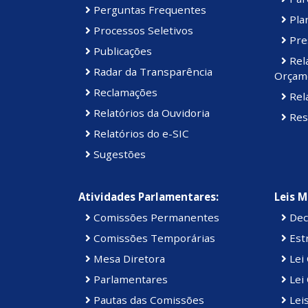
Perguntas Frequentes
Plan
Processos Seletivos
Pre
Publicações
Rel
Radar da Transparência
Orçame
Reclamações
Rela
Relatórios da Ouvidoria
Res
Relatórios do e-SIC
Sugestões
Atividades Parlamentares:
Leis M
Comissões Permanentes
Dec
Comissões Temporárias
Estr
Mesa Diretora
Lei
Parlamentares
Lei 
Pautas das Comissões
Lei