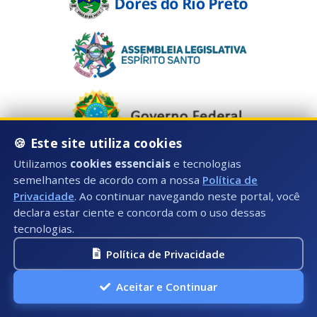
🍪 Este site utiliza cookies
Utilizamos
cookies essenciais
e tecnologias
semelhantes de acordo com a nossa
Política de
Horário de Atendimento:
Privacidade
. Ao continuar navegando neste portal, você
declara estar ciente e concorda com o uso dessas
Segunda à Sexta: 08:00 às 11:00 / 12:00 às 16:00
tecnologias.
Telefone:
Política de Privacidade
Fixo: (28) 3559-1599 / 1415
WhatsApp: (28) 99982-1810
Aceitar e Continuar
E-mail: