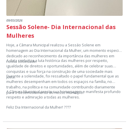
09/03/2026
Sessão Solene- Dia Internacional das
Mulheres
Hoje, a Câmara Municipal realizou a Sessão Solene em
homenagem ao Dia Internacional da Mulher, um momento especial
dedicado ao reconhecimento da importância das mulheres em
A data simboliza a luta histórica das mulheres por respeito,
nossa sociedade.
igualdade de direitos e oportunidades, além de celebrar suas
conquistas e sua força na construção de uma sociedade mais
Durante a solenidade, foi ressaltado o papel fundamental que as
justa.
mulheres desempenham em todos os espaços na família, no
trabalho, na política e na comunidade contribuindo diariamente
A Câmara Municipal presta sua homenagem e manifesta profundo
para o desenvolvimento do nosso município.
respeito e admiração a todas as mulheres.
Feliz Dia Internacional da Mulher! ????