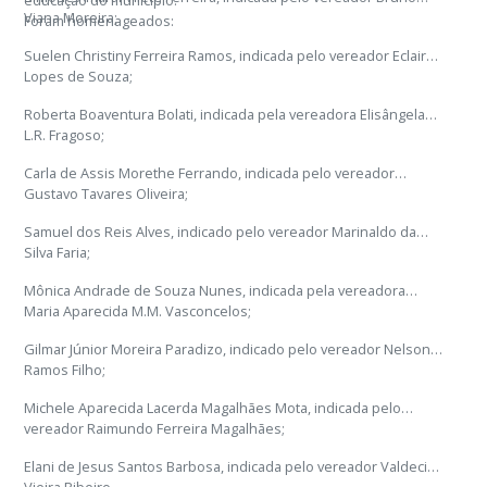
educação do município.
Viana Moreira;
Foram homenageados:
Suelen Christiny Ferreira Ramos, indicada pelo vereador Eclair
Lopes de Souza;
Roberta Boaventura Bolati, indicada pela vereadora Elisângela
L.R. Fragoso;
Carla de Assis Morethe Ferrando, indicada pelo vereador
Gustavo Tavares Oliveira;
Samuel dos Reis Alves, indicado pelo vereador Marinaldo da
Silva Faria;
Mônica Andrade de Souza Nunes, indicada pela vereadora
Maria Aparecida M.M. Vasconcelos;
Gilmar Júnior Moreira Paradizo, indicado pelo vereador Nelson
Ramos Filho;
Michele Aparecida Lacerda Magalhães Mota, indicada pelo
vereador Raimundo Ferreira Magalhães;
Elani de Jesus Santos Barbosa, indicada pelo vereador Valdeci