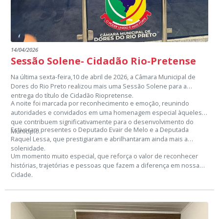
14/04/2026
Sessão Solene- Cidadão Rio-Pretense
Na última sexta-feira,10 de abril de 2026, a Câmara Municipal de
Dores do Rio Preto realizou mais uma Sessão Solene para a
entrega do título de Cidadão Riopretense.
A noite foi marcada por reconhecimento e emoção, reunindo
autoridades e convidados em uma homenagem especial àqueles
que contribuem significativamente para o desenvolvimento do
Estiveram presentes o Deputado Evair de Melo e a Deputada
Município.
Raquel Lessa, que prestigiaram e abrilhantaram ainda mais a
solenidade.
Um momento muito especial, que reforça o valor de reconhecer
histórias, trajetórias e pessoas que fazem a diferença em nossa
Cidade.