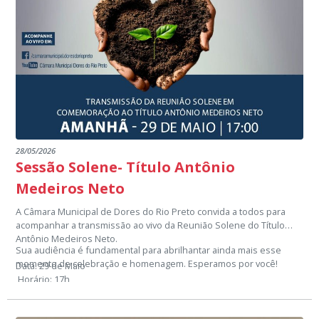
28/05/2026
Sessão Solene- Título Antônio
Medeiros Neto
A Câmara Municipal de Dores do Rio Preto convida a todos para
acompanhar a transmissão ao vivo da Reunião Solene do Título
Antônio Medeiros Neto.
Sua audiência é fundamental para abrilhantar ainda mais esse
momento de celebração e homenagem. Esperamos por você!
Data: 29 de Maio
Horário: 17h
Onde: Facebook e YouTube da Câmara Municipal