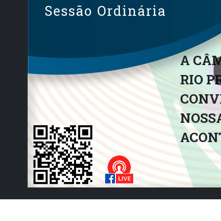
fortalecer o diálogo com a comunidade, b
Sessão Ordinária
demandas da população e atuar com transpa
debates e ações serão conduzidos com re
promover um município mais justo, sustent
A CÂM
RIO P
CONVI
NOSSA
ACON