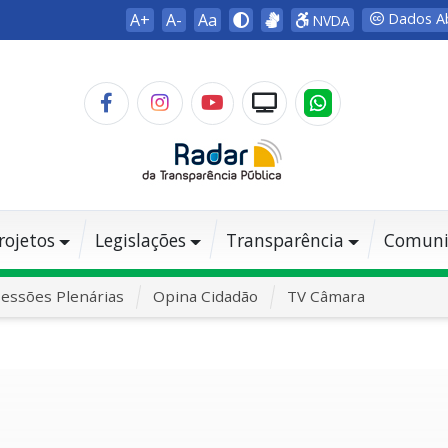
A+
A-
Aa
Dados A
NVDA
rojetos
Legislações
Transparência
Comuni
essões Plenárias
Opina Cidadão
TV Câmara