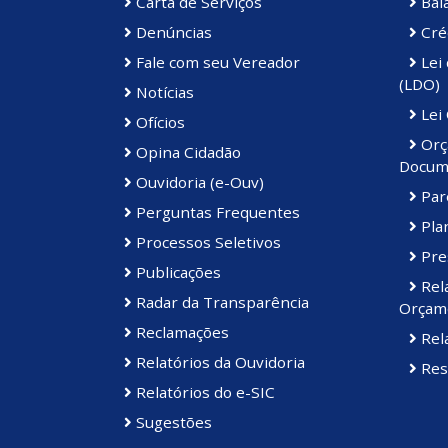
Carta de Serviços
Bal
Denúncias
Cré
Fale com seu Vereador
Lei 
(LDO)
Notícias
Lei
Ofícios
Orç
Opina Cidadão
Docum
Ouvidoria (e-Ouv)
Par
Perguntas Frequentes
Plan
Processos Seletivos
Pre
Publicações
Rel
Radar da Transparência
Orçame
Reclamações
Rela
Relatórios da Ouvidoria
Res
Relatórios do e-SIC
Sugestões