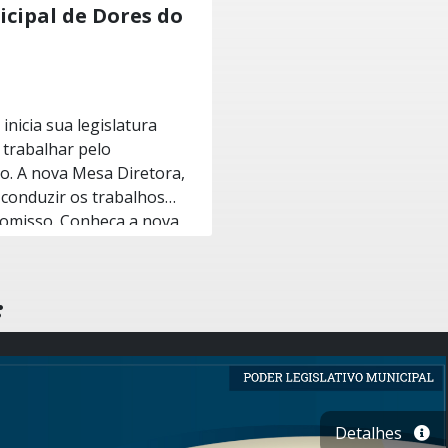
cipal de Dores do
nicia sua legislatura
trabalhar pelo
o. A nova Mesa Diretora,
a conduzir os trabalhos
eça a nova
ecretária: Maria Ap. M. M.
rreira Magalhães ✅ 1º
:
oureira: Elisângela
za e Nelson Ramos Filho
trabalhos legislativos,
. Compromisso
Detalhes