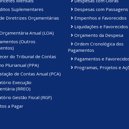
ancetes Mensais
Despesas com Obras
ditos Suplementares
Despesas com Passagens
de Diretrizes Orçamentárias
Empenhos e Favorecidos
Liquidações e Favorecidos
 Orçamentária Anual (LOA)
Orçamento da Despesa
amentos (Outros
Ordem Cronológica dos
entos)
Pagamentos
ecer do Tribunal de Contas
Pagamentos e Favorecido
o Plurianual (PPA)
Programas, Projetos e Aç
stação de Contas Anual (PCA)
atório Execução
ntária (RREO)
tório Gestão Fiscal (RGF)
tos a Pagar