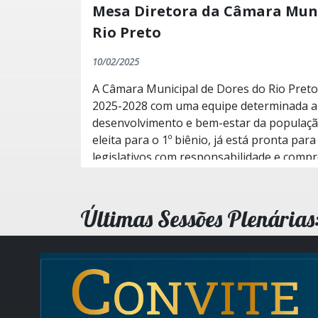
Mesa Diretora da Câmara Muni
Rio Preto
10/02/2025
A Câmara Municipal de Dores do Rio Preto i
2025-2028 com uma equipe determinada a 
desenvolvimento e bem-estar da populaçã
eleita para o 1º biênio, já está pronta par
legislativos com responsabilidade e compromisso. Conh
Mesa Diretora: ✅ Presidente: Gustavo Tavares Oliveira ✅ Vice-
presidente: Marinaldo da Silva Faria ✅ 1ª S
Vasconcelos ✅ 2º Secretário: Raimundo Fe
Últimas Sessões Plenárias
Tesoureiro: Valdeci Vieira Ribeiro ✅ 2ª Tes
Lourenço Ramos Fragoso Além da Mesa Diretora, os vereadores
Bruno Viana Moreira, Eclair Lopes de Sou
compõem a equipe que estará à frente dos 
fiscalizando e propondo melhorias para o município
com a população A nova legislatura chega com o objetivo de