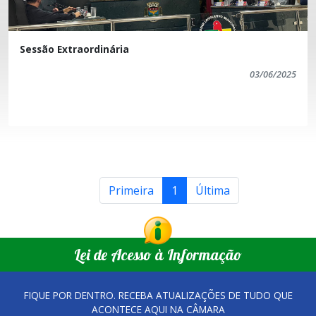
Sessão Extraordinária
03/06/2025
Primeira
1
Última
Lei de Acesso à Informação
FIQUE POR DENTRO. RECEBA ATUALIZAÇÕES DE TUDO QUE
ACONTECE AQUI NA CÂMARA