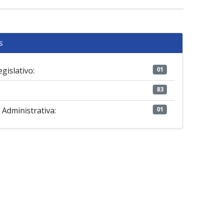
s
gislativo:
01
83
Administrativa:
01