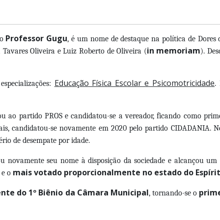
Professor Gugu
mo
, é um nome de destaque na política de Dores 
in memoriam
 Tavares Oliveira e Luiz Roberto de Oliveira (
). De
Educação Física Escolar e Psicomotricidade
especializações:
.
iliou ao partido PROS e candidatou-se a vereador, ficando como pri
ais, candidatou-se novamente em 2020 pelo partido CIDADANIA. Ne
tério de desempate por idade.
u novamente seu nome à disposição da sociedade e alcançou um fei
mais votado proporcionalmente no estado do Espíri
e o
ente do 1º Biênio da Câmara Municipal
prime
, tornando-se o