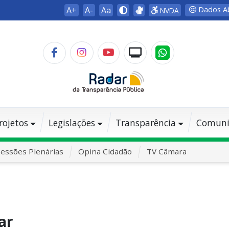
A+
A-
Aa
Dados A
NVDA
rojetos
Legislações
Transparência
Comuni
essões Plenárias
Opina Cidadão
TV Câmara
ar