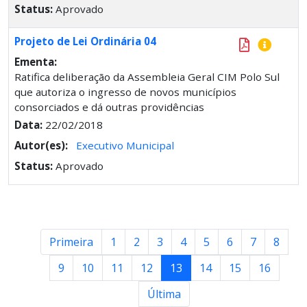
Status:
Aprovado
Projeto de Lei Ordinária 04
Ementa:
Ratifica deliberação da Assembleia Geral CIM Polo Sul
que autoriza o ingresso de novos municípios
consorciados e dá outras providências
Data:
22/02/2018
Autor(es):
Executivo Municipal
Status:
Aprovado
Primeira
1
2
3
4
5
6
7
8
9
10
11
12
13
14
15
16
Última