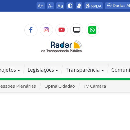
A+
A-
Aa
Dados A
NVDA
rojetos
Legislações
Transparência
Comuni
essões Plenárias
Opina Cidadão
TV Câmara