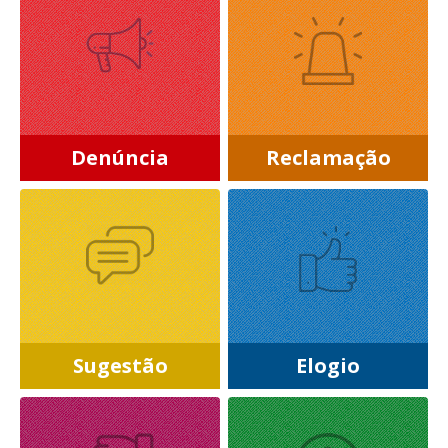
Denúncia
Reclamação
Sugestão
Elogio