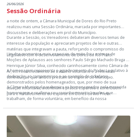
26/06/2026
Sessão Ordinária
a noite de ontem, a Câmara Municipal de Dores do Rio Preto
realizou mais uma Sessão Ordinária, marcada por importantes
discussões e deliberações em prol do Município.
Durante a Sessão, os Vereadores debateram diversos temas de
interesse da população e apreciaram projetos de lei e outras
matérias que integravam a pauta, reforçando o compromisso do
Um dos momentos mais especiais da noite foi a entrega de
Legislativo com o desenvolvimento de Dores do Rio Preto.
Moções de Aplausos aos senhores Paulo Sérgio Machado Braga e
Henrique Júnior Silva, conhecido carinhosamente como Câmara de
A homenagem representa o agradecimento do Poder Legislativo à
Ar, em reconhecimento ao trabalho voluntário e à relevante
dedicação, ao compromisso e ao exemplo de cidadania
contribuição que ambos prestam ao esporte do Município.
demonstrados pelos homenageados, que, por meio de sua
A Câmara Municipal parabeniza os homenageados pela merecida
atuação voluntária, incentivam a prática esportiva e contribuem
homenagem e reafirma seu reconhecimento àqueles que
para o fortalecimento do esporte em Dores do Rio Preto.
trabalham, de forma voluntária, em benefício da nossa
comunidade.