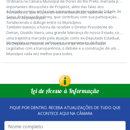
Ordinária na Câmara Municipal de Dores do Rio Preto, marcada por
importantes discussões de Projetos, além das falas dos
A Sessão contou ainda com a presença do Vereador da Cidade de
Vereadores, que trouxeram à tona demandas, opiniões e os
Serra, Professor Rurdiney, que contribuiu com sua participação,
anseios da população.
fortalecendo o diálogo entre os Municípios.
Também tivemos a honra de receber o Diretor-Presidente do
Detran, Givaldo Vieira, uma grande liderança do nosso Estado, com
uma trajetória marcada pela atuação como ex-Deputado Estadual,
Momentos como este reforçam o compromisso do Poder
ex-Deputado Federal, ex-Vereador e ex-Vice-Governador.
Legislativo com a transparência, o debate e a construção de um
Município cada vez melhor para todos.
Lei de Acesso à Informação
FIQUE POR DENTRO. RECEBA ATUALIZAÇÕES DE TUDO QUE
ACONTECE AQUI NA CÂMARA