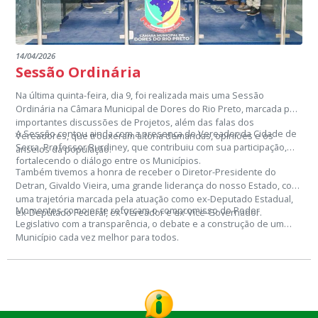
14/04/2026
Sessão Ordinária
Na última quinta-feira, dia 9, foi realizada mais uma Sessão
Ordinária na Câmara Municipal de Dores do Rio Preto, marcada por
importantes discussões de Projetos, além das falas dos
A Sessão contou ainda com a presença do Vereador da Cidade de
Vereadores, que trouxeram à tona demandas, opiniões e os
Serra, Professor Rurdiney, que contribuiu com sua participação,
anseios da população.
fortalecendo o diálogo entre os Municípios.
Também tivemos a honra de receber o Diretor-Presidente do
Detran, Givaldo Vieira, uma grande liderança do nosso Estado, com
uma trajetória marcada pela atuação como ex-Deputado Estadual,
Momentos como este reforçam o compromisso do Poder
ex-Deputado Federal, ex-Vereador e ex-Vice-Governador.
Legislativo com a transparência, o debate e a construção de um
Município cada vez melhor para todos.