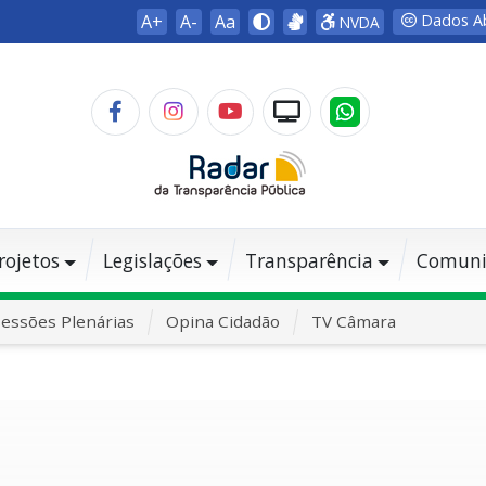
A+
A-
Aa
Dados A
NVDA
rojetos
Legislações
Transparência
Comuni
essões Plenárias
Opina Cidadão
TV Câmara