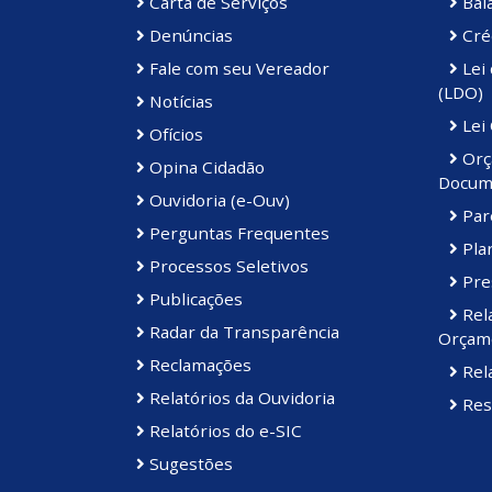
Carta de Serviços
Bal
Denúncias
Cré
Fale com seu Vereador
Lei 
(LDO)
Notícias
Lei
Ofícios
Orç
Opina Cidadão
Docum
Ouvidoria (e-Ouv)
Par
Perguntas Frequentes
Plan
Processos Seletivos
Pre
Publicações
Rel
Radar da Transparência
Orçame
Reclamações
Rela
Relatórios da Ouvidoria
Res
Relatórios do e-SIC
Sugestões