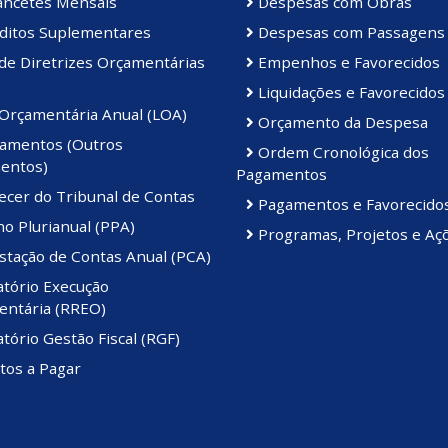
ancetes Mensais
Despesas com Obras
ditos Suplementares
Despesas com Passagens
de Diretrizes Orçamentárias
Empenhos e Favorecidos
Liquidações e Favorecidos
 Orçamentária Anual (LOA)
Orçamento da Despesa
amentos (Outros
Ordem Cronológica dos
entos)
Pagamentos
ecer do Tribunal de Contas
Pagamentos e Favorecido
o Plurianual (PPA)
Programas, Projetos e Aç
stação de Contas Anual (PCA)
atório Execução
ntária (RREO)
tório Gestão Fiscal (RGF)
tos a Pagar