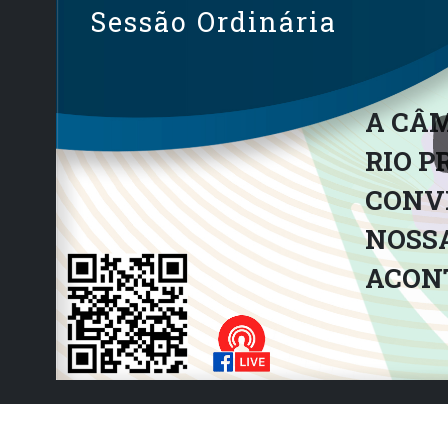
Sessão Ordinária
A CÂM
RIO P
CONVI
NOSSA
ACON